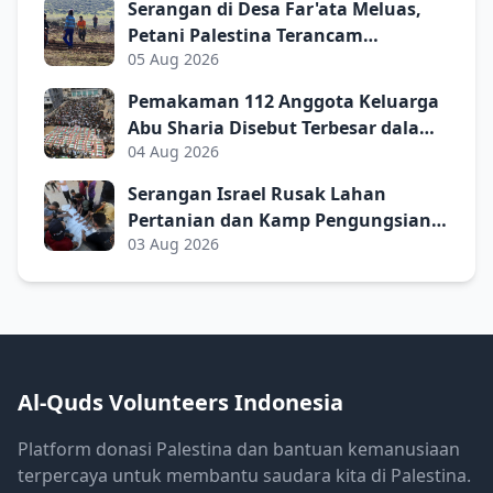
Serangan di Desa Far'ata Meluas,
Petani Palestina Terancam
05 Aug 2026
Kehilangan Akses ke Lahan
Penghidupan
Pemakaman 112 Anggota Keluarga
Abu Sharia Disebut Terbesar dalam
04 Aug 2026
Sejarah Palestina Kontemporer
Serangan Israel Rusak Lahan
Pertanian dan Kamp Pengungsian
03 Aug 2026
Dekat RS Martir Al-Aqsa
Al-Quds Volunteers Indonesia
Platform donasi Palestina dan bantuan kemanusiaan
terpercaya untuk membantu saudara kita di Palestina.